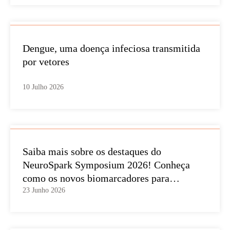
Dengue, uma doença infeciosa transmitida
por vetores
10 Julho 2026
Saiba mais sobre os destaques do
NeuroSpark Symposium 2026! Conheça
como os novos biomarcadores para
Esclerose Múltipla e Alzheimer reforçam a
23 Junho 2026
missão da Roche Diagnósticos.