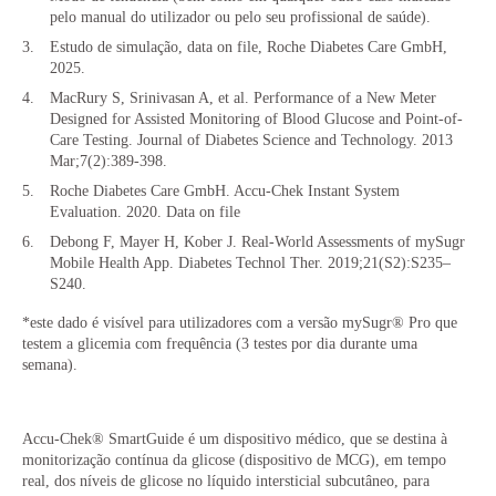
pelo manual do utilizador ou pelo seu profissional de saúde).
Estudo de simulação, data on file, Roche Diabetes Care GmbH,
2025.
MacRury S, Srinivasan A, et al. Performance of a New Meter
Designed for Assisted Monitoring of Blood Glucose and Point-of-
Care Testing. Journal of Diabetes Science and Technology. 2013
Mar;7(2):389-398.
Roche Diabetes Care GmbH. Accu-Chek Instant System
Evaluation. 2020. Data on file
Debong F, Mayer H, Kober J. Real-World Assessments of mySugr
Mobile Health App. Diabetes Technol Ther. 2019;21(S2):S235–
S240.
*este dado é visível para utilizadores com a versão mySugr® Pro que
testem a glicemia com frequência (3 testes por dia durante uma
semana).
Accu-Chek® SmartGuide é um dispositivo médico, que se destina à
monitorização contínua da glicose (dispositivo de MCG), em tempo
real, dos níveis de glicose no líquido intersticial subcutâneo, para