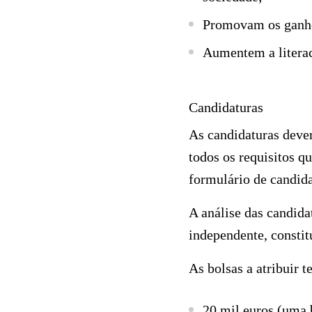
Promovam os ganho
Aumentem a literac
Candidaturas
As candidaturas dever
todos os requisitos q
formulário de candida
A análise das candidat
independente, consti
As bolsas a atribuir t
20 mil euros (uma 