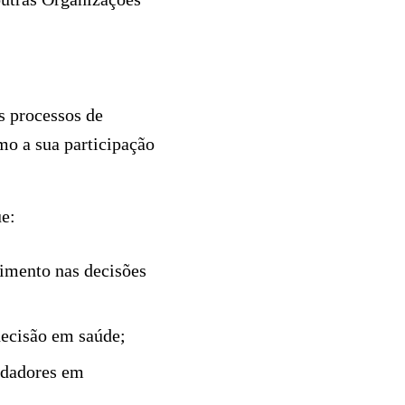
s processos de
mo a sua participação
ue:
vimento nas decisões
decisão em saúde;
idadores em