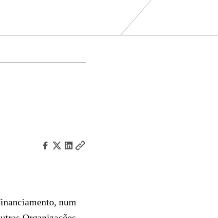
 financiamento, num
 outras Organizações