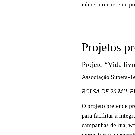
número recorde de pro
Projetos p
Projeto “Vida liv
Associação Supera-T
BOLSA DE 20 MIL 
O projeto pretende p
para facilitar a integ
campanhas de rua, wo
doméstica e a depend