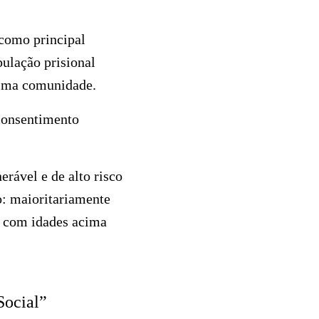
 como principal
pulação prisional
esma comunidade.
 consentimento
rável e de alto risco
o: maioritariamente
 com idades acima
Social”