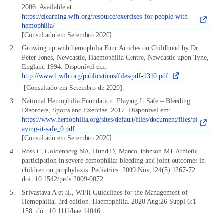
2006. Available at:
https://elearning.wfh.org/resource/exercises-for-people-with-
hemophilia/
[Consultado em Setembro 2020].
Growing up with hemophilia Four Articles on Childhood by Dr.
Peter Jones, Newcastle, Haemophilia Centre, Newcastle upon Tyne,
England 1994. Disponível em:
http://www1.wfh.org/publications/files/pdf-1310.pdf.
[Consultado em Setembro de 2020].
National Hemophilia Foundation. Playing It Safe – Bleeding
Disorders, Sports and Exercise. 2017. Disponível em:
https://www.hemophilia.org/sites/default/files/document/files/pl
aying-it-safe_0.pdf
[Consultado em Setembro 2020].
Ross C, Goldenberg NA, Hund D, Manco-Johnson MJ. Athletic
participation in severe hemophilia: bleeding and joint outcomes in
children on prophylaxis. Pediatrics. 2009 Nov;124(5):1267-72.
doi: 10.1542/peds.2009-0072.
Srivastava A et al., WFH Guidelines for the Management of
Hemophilia, 3rd edition. Haemophilia. 2020 Aug;26 Suppl 6:1-
158. doi: 10.1111/hae.14046.