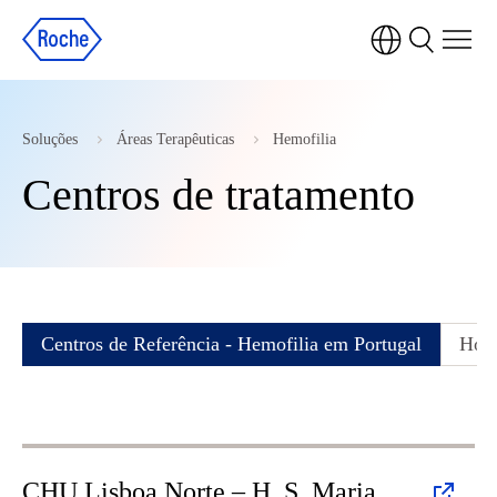
Soluções
Áreas Terapêuticas
Hemofilia
Centros de tratamento
Centros de Referência - Hemofilia em Portugal
Hosp
CHU Lisboa Norte – H. S. Maria