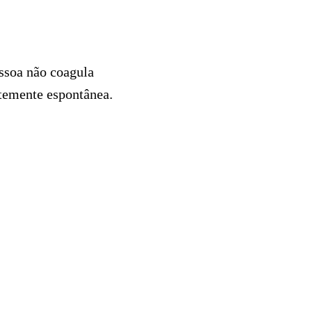
ssoa não coagula
temente espontânea.