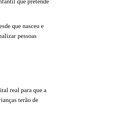
nfantil que pretende
esde que nasceu e
malizar pessoas
al real para que a
rianças terão de