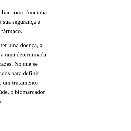
aliar como funciona
a sua segurança e
e fármaco.
 ter uma doença, a
o a uma determinada
cazes. No que se
ados para definir
Se um tratamento
aúde, o biomarcador
o.