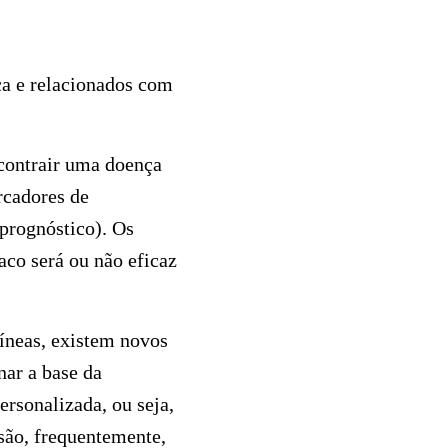
ça e relacionados com
contrair uma doença
rcadores de
prognóstico). Os
co será ou não eficaz
íneas, existem novos
nar a base da
rsonalizada, ou seja,
são, frequentemente,