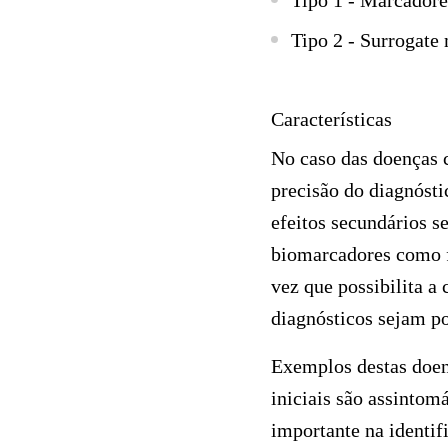
Tipo 1 - Marcadore
Tipo 2 - Surrogate
Características
No caso das doenças c
precisão do diagnósti
efeitos secundários s
biomarcadores como f
vez que possibilita a 
diagnósticos sejam po
Exemplos destas doenç
iniciais são assintom
importante na identif