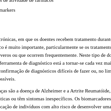
s de atividade de fármacos
 markers
rónicas, em que os doentes recebem tratamento durante
co é muito importante, particularmente se os tratament
everos ou que ocorrem frequentemente. Neste tipo de do
erramenta de diagnóstico está a tornar-se cada vez ma
confirmação de diagnósticos difíceis de fazer ou, no lim
ssíveis.
as são a doença de Alzheimer e a Artrite Reumatóide, 
áticas ou têm sintomas inespecíficos. Os biomarcadore
icação de indivíduos com alto risco de desenvolver um