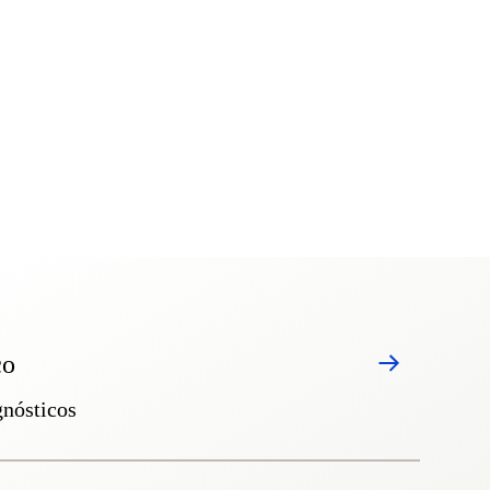
co
gnósticos