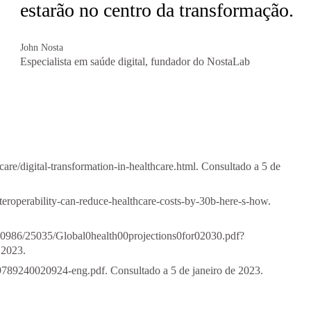
estarão no centro da transformação.
John Nosta
Especialista em saúde digital, fundador do NostaLab
care/digital-transformation-in-healthcare.html
. Consultado a 5 de
nteroperability-can-reduce-healthcare-costs-by-30b-here-s-how
.
10986/25035/Global0health00projections0for02030.pdf?
 2023.
9/9789240020924-eng.pdf
. Consultado a 5 de janeiro de 2023.