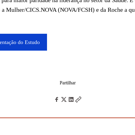
para maior paridade na liderança no setor da Saúde. É 
re a Mulher/CICS.NOVA (NOVA/FCSH) e da Roche a que
sentação do Estudo
Partilhar