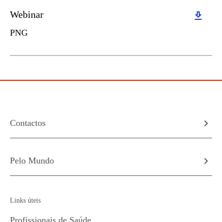
Download
Webinar
PNG
Contactos
Pelo Mundo
Links úteis
Profissionais de Saúde