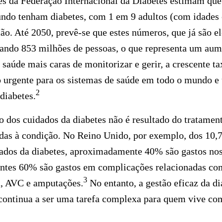
es da Federação Internacional da Diabetes estimam que
ndo tenham diabetes, com 1 em 9 adultos (com idades e
ão. Até 2050, prevê-se que estes números, que já são 
çando 853 milhões de pessoas, o que representa um au
saúde mais caras de monitorizar e gerir, a crescente ta
o urgente para os sistemas de saúde em todo o mundo 
2
diabetes.
o dos cuidados da diabetes não é resultado do tratamen
das à condição. No Reino Unido, por exemplo, dos 10,7
dados da diabetes, aproximadamente 40% são gastos nos
tantes 60% são gastos em complicações relacionadas co
3
a, AVC e amputações.
No entanto, a gestão eficaz da di
 continua a ser uma tarefa complexa para quem vive co