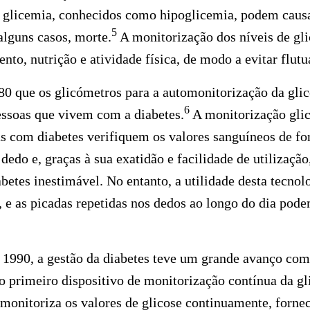
de glicemia, conhecidos como hipoglicemia, podem caus
5
alguns casos, morte.
A monitorização dos níveis de gli
nto, nutrição e atividade física, de modo a evitar flut
80 que os glicómetros para a automonitorização da gli
6
essoas que vivem com a diabetes.
A monitorização glic
as com diabetes verifiquem os valores sanguíneos de f
edo e, graças à sua exatidão e facilidade de utilização,
betes inestimável. No entanto, a utilidade desta tecnolo
 e as picadas repetidas nos dedos ao longo do dia pode
e 1990, a gestão da diabetes teve um grande avanço co
 o primeiro dispositivo de monitorização contínua da 
onitoriza os valores de glicose continuamente, forne