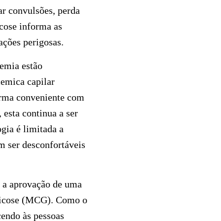
ar convulsões, perda
cose informa as
uações perigosas.
cemia estão
emica capilar
orma conveniente com
 esta continua a ser
gia é limitada a
m ser desconfortáveis
m a aprovação de uma
glicose (MCG). Como o
cendo às pessoas