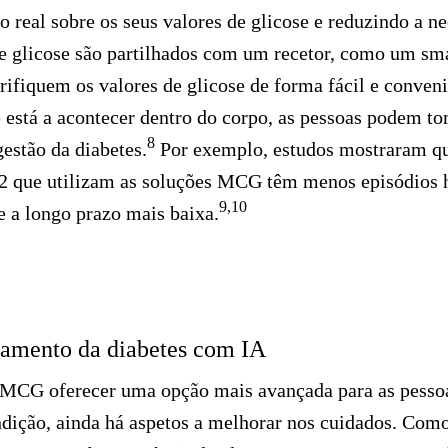
 real sobre os seus
valores
de glicose e
reduzindo
a ne
e glicose são partilhados com um recetor, como um sm
erifiquem os
valores
de glicose de forma fácil e conveni
 está a acontecer dentro do corpo, as pessoas podem t
8
estão da diabetes.
Por exemplo, estudos mostraram q
po 2 que utilizam as soluções MCG têm menos episódios
9,10
e a longo prazo mais baixa.
tamento da diabetes com IA
 MCG oferecer uma opção mais avançada para as pesso
ndição, ainda há aspetos a melhorar nos cuidados. Co