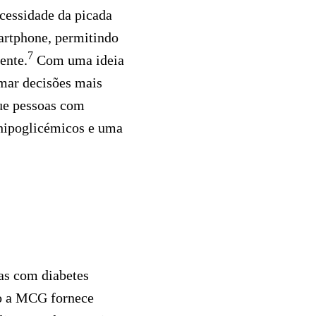
cessidade da picada
artphone, permitindo
7
ente.
Com uma ideia
omar decisões mais
ue pessoas com
 hipoglicémicos e uma
as com diabetes
mo a MCG fornece