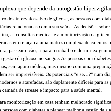
plexa que depende da autogestão hipervigila
ro dos intervalos-alvo de glicose, as pessoas com dia
iárias relacionadas com a sua saúde. As decisões sobre a
lina, as consultas médicas e a monitorização da glicem
radas em relação a uma matriz complexa de cálculos p
ora, passear o cão, ir para o trabalho e dormir exige
a gestão
da glicose
no sangue. As pessoas com diabetes
nhas, sem apoio médico, mas mesmo com uma preparaçã
dem ser imprevisíveis. Os potenciais "e se…?" num dia,
odernos e atarefadas, são duplamente difíceis para as 
a camada de stresse e impacto para a saúde mental.
ara monitorização em casa tenham melhorado signific
 pessoas com diabetes a planear melhor a gestão da su