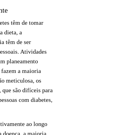
nte
betes têm de tomar
 dieta, a
ia têm de ser
essoais. Atividades
m um planeamento
 fazem a maioria
o meticulosa, os
 que são difíceis para
pessoas com diabetes,
ativamente ao longo
a doença, a maioria