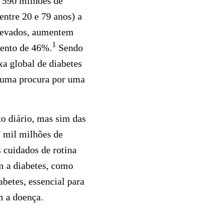
 590 milhões de
ntre 20 e 79 anos) a
elevados, aumentem
1
mento de 46%.
Sendo
xa global de diabetes
e uma procura por uma
to diário, mas sim das
 mil milhões de
 cuidados de rotina
m a diabetes, como
abetes, essencial para
m a doença.