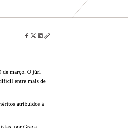
 de março. O júri
ifícil entre mais de
éritos atribuídos à
istas, por Graça