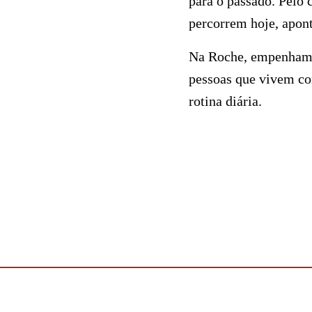
para o passado. Pelo 
percorrem hoje, apont
Na Roche, empenhamo-
pessoas que vivem com
rotina diária.