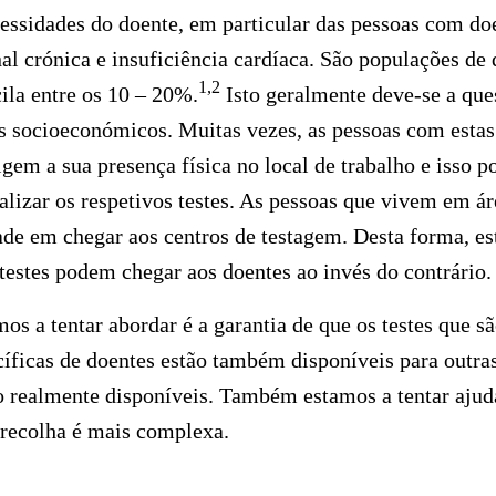
cessidades do doente, em particular das pessoas com d
nal crónica e insuficiência cardíaca. São populações de
1,2
ila entre os 10 – 20%.
Isto geralmente deve-se a que
s socioeconómicos. Muitas vezes, as pessoas com estas
em a sua presença física no local de trabalho e isso po
ealizar os respetivos testes. As pessoas que vivem em ár
de em chegar aos centros de testagem. Desta forma, es
testes podem chegar aos doentes ao invés do contrário.
mos a tentar abordar é a garantia de que os testes que s
íficas de doentes estão também disponíveis para outras
 realmente disponíveis. Também estamos a tentar ajuda
a recolha é mais complexa.