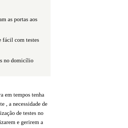
am as portas aos
 fácil com testes
es no domicílio
ora em tempos tenha
e , a necessidade de
zação de testes no
rizarem e gerirem a