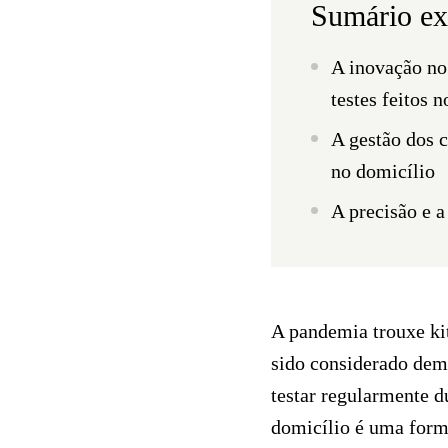
Sumário ex
A inovação no
testes f
eitos n
A gestão dos c
no domicílio
A
precisão
e a
A pandemia trouxe kit
sido considerado dema
testar regularmente 
domicílio é uma forma