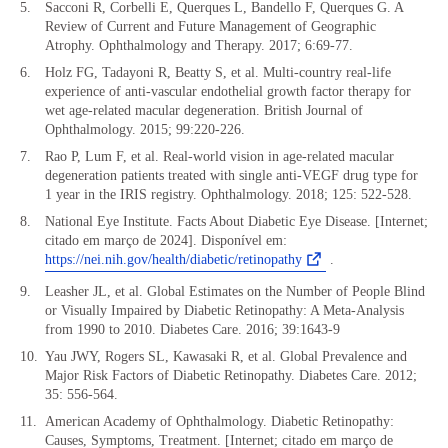
Sacconi R, Corbelli E, Querques L, Bandello F, Querques G. A
Review of Current and Future Management of Geographic
Atrophy. Ophthalmology and Therapy. 2017; 6:69-77.
Holz FG, Tadayoni R, Beatty S, et al. Multi-country real-life
experience of anti-vascular endothelial growth factor therapy for
wet age-related macular degeneration. British Journal of
Ophthalmology. 2015; 99:220-226.
Rao P, Lum F, et al. Real-world vision in age-related macular
degeneration patients treated with single anti-VEGF drug type for
1 year in the IRIS registry. Ophthalmology. 2018; 125: 522-528.
National Eye Institute. Facts About Diabetic Eye Disease. [Internet;
citado em março de 2024]. Disponível em:
https://nei.nih.gov/health/diabetic/retinopathy
.
Leasher JL, et al. Global Estimates on the Number of People Blind
or Visually Impaired by Diabetic Retinopathy: A Meta-Analysis
from 1990 to 2010. Diabetes Care. 2016; 39:1643-9
Yau JWY, Rogers SL, Kawasaki R, et al. Global Prevalence and
Major Risk Factors of Diabetic Retinopathy. Diabetes Care. 2012;
35: 556-564.
American Academy of Ophthalmology. Diabetic Retinopathy:
Causes, Symptoms, Treatment. [Internet; citado em março de