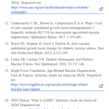
2024]. Disponível em:
https://www.aao.org/eye-health/diseases/what-is-diabetic-
retinopathy
.
Chakravarthy U BC, Brown D, Campochiaro P, et al. Phase 1 trial
of anti–vascular endothelial growth factor/antiangiopoietin 2
bispecific antibody RG7716 for neovascular age-related macular
degeneration. Ophthalmol Retina. 2017; 1:474-485.
Boyer DS, Hopkins JJ, Sorof J, Ehrlich JS. Anti-vascular
endothelial growth factor therapy for diabetic macular edema. Ther
Adv Endocrinol Metab. 2013; 4:151-169.
Cohen SR, Gardner TW. Diabetic Retinopathy and Diabetic
Macular Edema. Dev Ophthalmol. 2016; 55:137-146.
Bright Focus Foundation. Age-Related Macular Degeneration:
Facts & Figures. [Internet; citado em março de 2024]. Disponível
em:
https://www.brightfocus.org/macular/article/age-related-
macular-facts-figures
.
NHS Choices. What is nAMD?. [Internet; citado em março de
2024] Disponível em: