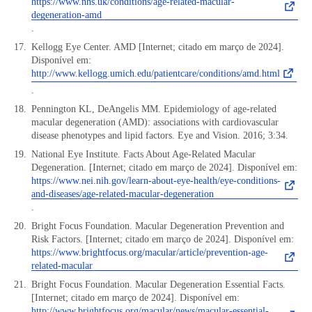
https://www.nhs.uk/conditions/age-related-macular-
degeneration-amd
.
Kellogg Eye Center. AMD [Internet; citado em março de 2024].
Disponível em:
http://www.kellogg.umich.edu/patientcare/conditions/amd.html
.
Pennington KL, DeAngelis MM. Epidemiology of age-related
macular degeneration (AMD): associations with cardiovascular
disease phenotypes and lipid factors. Eye and Vision. 2016; 3:34.
National Eye Institute. Facts About Age-Related Macular
Degeneration. [Internet; citado em março de 2024]. Disponível em:
https://www.nei.nih.gov/learn-about-eye-health/eye-conditions-
and-diseases/age-related-macular-degeneration
.
Bright Focus Foundation. Macular Degeneration Prevention and
Risk Factors. [Internet; citado em março de 2024]. Disponível em:
https://www.brightfocus.org/macular/article/prevention-age-
related-macular
Bright Focus Foundation. Macular Degeneration Essential Facts.
[Internet; citado em março de 2024]. Disponível em:
http://www.brightfocus.org/macular/news/macular-essential-