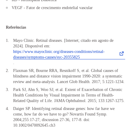
VEGF - Fator de crescimento endotelial vascular
Referências
Mayo Clinic. Retinal diseases. [Internet; citado em agosto de
2024]. Disponível em:
https://www.mayoclinic.org/diseases-conditions/retinal-
diseases/symptoms-causes/syc-20355825
.
Flaxman SR, Bourne RRA, Resnikoff S, et al. Global causes of
blindness and distance vision impairment 1990-2020: a systematic
review and meta-analysis. Lancet Glob Health. 2017; 5:1221-1234.
Park SJ, Ahn S, Woo SJ, et al. Extent of Exacerbation of Chronic
Health Conditions by Visual Impairment in Terms of Health-
Related Quality of Life. JAMA Ophthalmol. 2015; 133:1267-1275.
Daiger SP. Identifying retinal disease genes: how far have we
come, how far do we have to go? Novartis Found Symp.
2004;255:17-27; discussion 27-36, 177-8. doi:
10.1002/0470092645.ch3