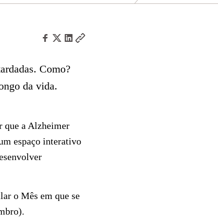
tardadas. Como?
ongo da vida.
ar que a Alzheimer
 um espaço interativo
desenvolver
alar o Mês em que se
mbro).