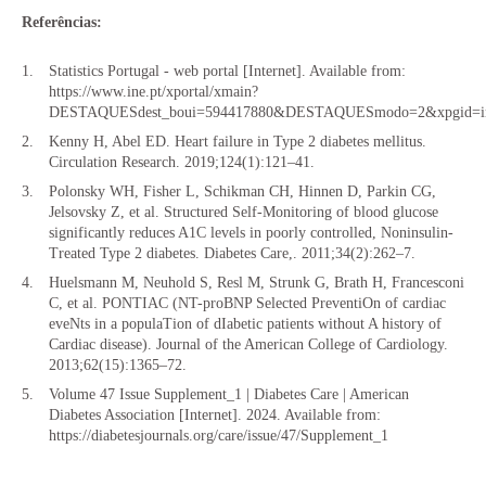
Referências:
Statistics Portugal - web portal [Internet]. Available from:
https://www.ine.pt/xportal/xmain?
DESTAQUESdest_boui=594417880&DESTAQUESmodo=2&xpgid=ine
Kenny H, Abel ED. Heart failure in Type 2 diabetes mellitus.
Circulation Research. 2019;124(1):121–41.
Polonsky WH, Fisher L, Schikman CH, Hinnen D, Parkin CG,
Jelsovsky Z, et al. Structured Self-Monitoring of blood glucose
significantly reduces A1C levels in poorly controlled, Noninsulin-
Treated Type 2 diabetes. Diabetes Care,. 2011;34(2):262–7.
Huelsmann M, Neuhold S, Resl M, Strunk G, Brath H, Francesconi
C, et al. PONTIAC (NT-proBNP Selected PreventiOn of cardiac
eveNts in a populaTion of dIabetic patients without A history of
Cardiac disease). Journal of the American College of Cardiology.
2013;62(15):1365–72.
Volume 47 Issue Supplement_1 | Diabetes Care | American
Diabetes Association [Internet]. 2024. Available from:
https://diabetesjournals.org/care/issue/47/Supplement_1